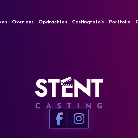
jven
Over ons
Opdrachten
Castingfoto’s
Portfolio