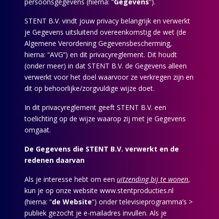
persoonsgegevens (hierna: “
Gegevens
“).
STENT B.V. vindt jouw privacy belangrijk en verwerkt
je Gegevens uitsluitend overeenkomstig de wet (de
Algemene Verordening Gegevensbescherming,
hierna: “AVG”) en dit privacyreglement. Dit houdt
(onder meer) in dat STENT B.V. de Gegevens alleen
verwerkt voor het doel waarvoor ze verkregen zijn en
dit op behoorlijke/zorgvuldige wijze doet.
In dit privacyreglement geeft STENT B.V. een
toelichting op de wijze waarop zij met je Gegevens
omgaat.
De Gegevens die STENT B.V. verwerkt en de
redenen daarvan
Als je interesse hebt om een
uitzending bij te wonen
,
kun je op onze website www.stentproducties.nl
(hierna: “
de Website
“) onder televisieprogramma’s >
publiek gezocht je e-mailadres invullen. Als je