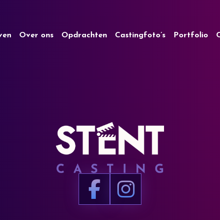
jven
Over ons
Opdrachten
Castingfoto’s
Portfolio