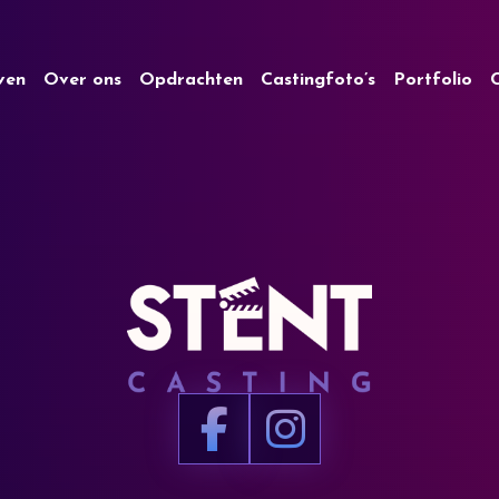
jven
Over ons
Opdrachten
Castingfoto’s
Portfolio