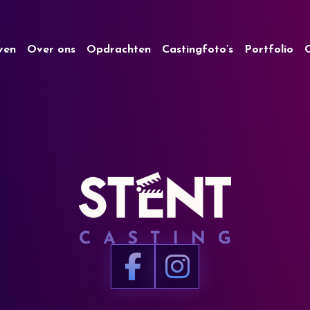
jven
Over ons
Opdrachten
Castingfoto’s
Portfolio