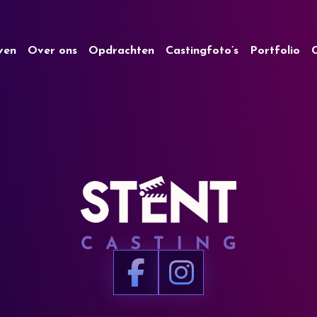
jven
Over ons
Opdrachten
Castingfoto’s
Portfolio